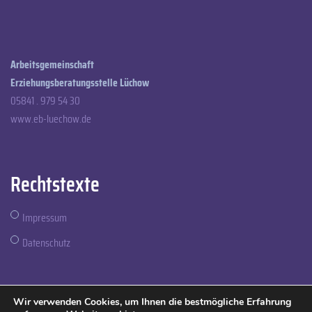
Arbeitsgemeinschaft
Erziehungsberatungsstelle Lüchow
05841 . 979 54 30
www.eb-luechow.de
Rechtstexte
Impressum
Datenschutz
webconcept by
Blauzweig
Wir verwenden Cookies, um Ihnen die bestmögliche Erfahrung